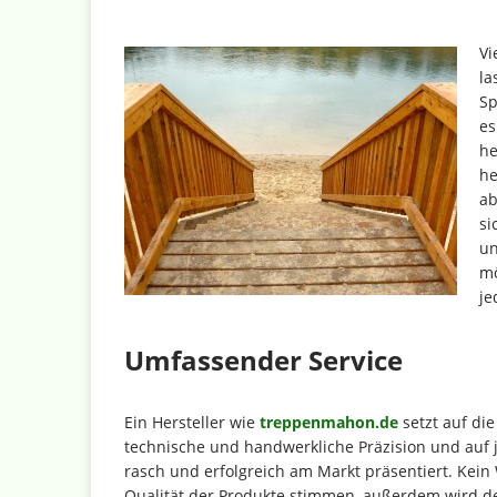
Vi
la
Sp
es
he
he
ab
si
un
mö
je
Umfassender Service
Ein Hersteller wie
treppenmahon.de
setzt auf die
technische und handwerkliche Präzision und auf j
rasch und erfolgreich am Markt präsentiert. Kein
Qualität der Produkte stimmen, außerdem wird de