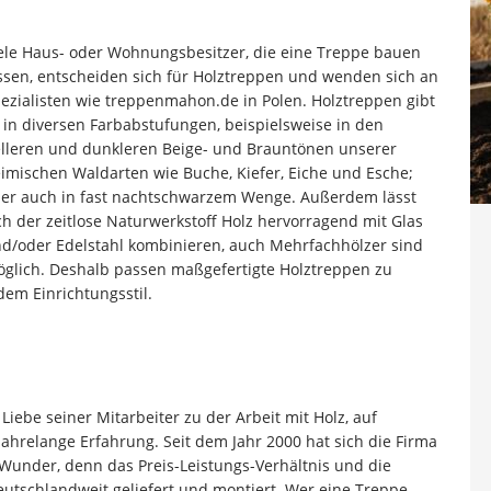
ele Haus- oder Wohnungsbesitzer, die eine Treppe bauen
ssen, entscheiden sich für Holztreppen und wenden sich an
ezialisten wie treppenmahon.de in Polen. Holztreppen gibt
 in diversen Farbabstufungen, beispielsweise in den
lleren und dunkleren Beige- und Brauntönen unserer
imischen Waldarten wie Buche, Kiefer, Eiche und Esche;
er auch in fast nachtschwarzem Wenge. Außerdem lässt
ch der zeitlose Naturwerkstoff Holz hervorragend mit Glas
d/oder Edelstahl kombinieren, auch Mehrfachhölzer sind
glich. Deshalb passen maßgefertigte Holztreppen zu
dem Einrichtungsstil.
 Liebe seiner Mitarbeiter zu der Arbeit mit Holz, auf
ahrelange Erfahrung. Seit dem Jahr 2000 hat sich die Firma
 Wunder, denn das Preis-Leistungs-Verhältnis und die
utschlandweit geliefert und montiert. Wer eine Treppe