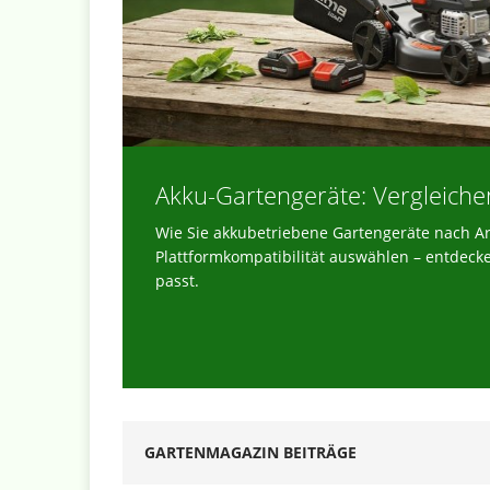
Akku-Gartengeräte: Vergleiche
 lösen
Wie Sie akkubetriebene Gartengeräte nach Arb
Boxen und
Plattformkompatibilität auswählen – entdeck
passt.
ITERLESEN
GARTENMAGAZIN BEITRÄGE