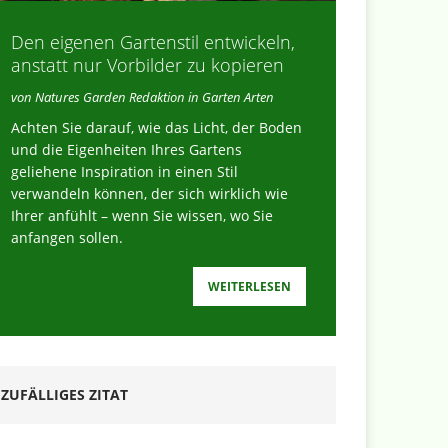
Den eigenen Gartenstil entwickeln,
anstatt nur Vorbilder zu kopieren
von Natures Garden Redaktion in Garten Arten
Achten Sie darauf, wie das Licht, der Boden
und die Eigenheiten Ihres Gartens
geliehene Inspiration in einen Stil
ulchen im Spätsommer hält den Boden länge
verwandeln können, der sich wirklich wie
Ihrer anfühlt – wenn Sie wissen, wo Sie
hütze durstige Spätsommergärten mit Mulch, der Feuchtigkeit spei
anfangen sollen.
lken verhindert – wenn du ihn richtig ausbringst.
WEITERLESEN
ZUFÄLLIGES ZITAT