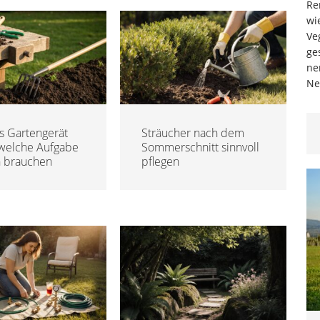
Re
wi
Ve
ge
ne
Ne
s Gartengerät
Sträucher nach dem
 welche Aufgabe
Sommerschnitt sinnvoll
h brauchen
pflegen