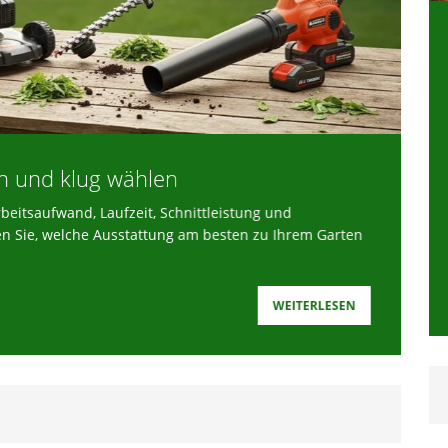
n und klug wählen
M
eitsaufwand, Laufzeit, Schnittleistung und
Sc
en Sie, welche Ausstattung am besten zu Ihrem Garten
We
WEITERLESEN